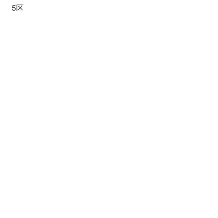
5区
武蔵越生高
（5）00:24:49
大会結果 検索TOP