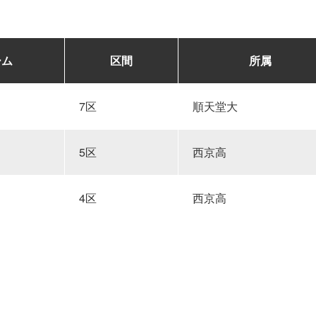
ーム
区間
所属
7区
順天堂大
5区
西京高
4区
西京高