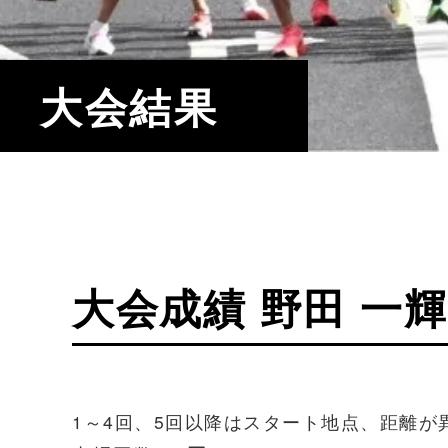
大会結果
大会成績 野田 一
1～4回、5回以降はスタート地点、距離が